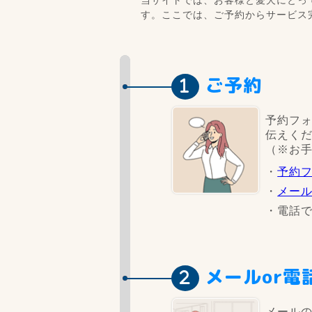
す。ここでは、ご予約からサービス
ご予約
予約フ
伝えく
（※お
・
予約
・
メー
・電話で
メールor電
メール