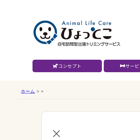
コンセプト
サービ
ホーム
> ×
×