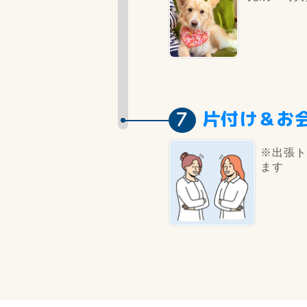
片付け＆お
※出張ト
ます